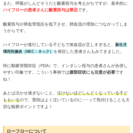
また、呼吸がしんどそうだと酸素投与を考えがちですが、基本的に
です。
ハイフローの患者さんに酸素投与は禁忌
酸素投与が肺血管抵抗を低下させ、肺血流の増加につながってしま
うからです。
ハイフローが進行している子どもで体血流が乏しすぎると、
新生児
を発症した患者さんもみてきました。
壊死性腸炎（NEC：ネック）
特に動脈管開存症（PDA）で、インダシン投与の患者さんが合併し
やすい印象です。こういう事例では
です
腹部症状にも注意が必要
ね！
あとは泣かせ過ぎないこと。
泣けないほどしんどくなっている子ど
ので、普段はよく泣いているのに･･･って気付けることも大
ももいる
切な観察ポイントですよ！
ローフローについて