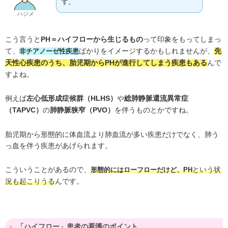
す。
ハジメ
こう言うと
って印象をもってしまっ
PH＝ハイフローから生じるもの
て、
ばかりをイメージするかもしれませんが、
非チアノーゼ性疾患
先
んで
天性心疾患のうち、胎児期からPHが進行してしまう疾患もある
すよね。
例えば
や
左心低形成症候群（HLHS）
総肺静脈還流異常症
の
を伴うものとかですね。
（TAPVC）
肺静脈狭窄（PVO）
胎児期から形態的に体血流より肺血流が多い疾患だけでなく、肺う
っ血を伴う疾患があげられます。
こういうことがあるので、
形態的にはローフローだけど、PH
という状
んです。
況も起こりうる
「ハイフロー」患者の看護のポイント