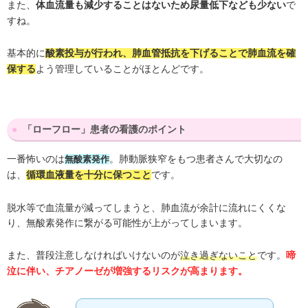
また、
で
体血流量も減少することはないため尿量低下なども少ない
すね。
基本的に
酸素投与が行われ、肺血管抵抗を下げることで肺血流を確
よう管理していることがほとんどです。
保する
「ローフロー」患者の看護のポイント
一番怖いのは
。肺動脈狭窄をもつ患者さんで大切なの
無酸素発作
は、
です。
循環血液量を十分に保つこと
脱水等で血流量が減ってしまうと、肺血流が余計に流れにくくな
り、無酸素発作に繋がる可能性が上がってしまいます。
また、普段注意しなければいけないのが
です。
泣き過ぎないこと
啼
泣に伴い、チアノーゼが増強するリスクが高まります。