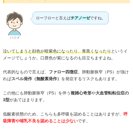
ローフローと言えば
チアノーゼ
ですね。
ハジメ
というイ
泣いてしまうと顔色が暗紫色になったり、青黒くなったり
メージでしょうか。口唇色が紫になるのも目立ちますよね。
代表的なもので言えば、
。肺動脈狭窄（PS）が強け
ファロー四徴症
れば
を発症するリスクもあります。
スペル発作（無酸素発作）
この他にも肺動脈狭窄（PS）を伴う
や
複雑心奇形
大血管転転位症の
があてはまります。
3型
低酸素状態のため、こちらも多呼吸を認めることはありますが、
呼
です。
吸障害や哺乳不良を認めることは少ない