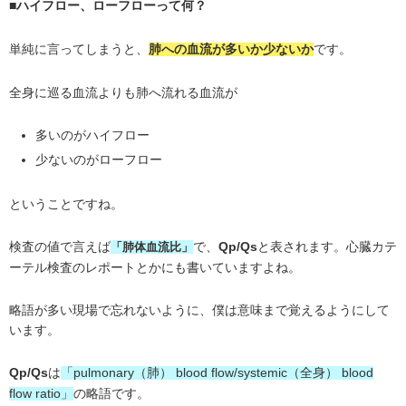
■ハイフロー、ローフローって何？
単純に言ってしまうと、
です。
肺への血流が多いか少ないか
全身に巡る血流よりも肺へ流れる血流が
多いのがハイフロー
少ないのがローフロー
ということですね。
検査の値で言えば
で、
と表されます。心臓カテ
「肺体血流比」
Qp/Qs
ーテル検査のレポートとかにも書いていますよね。
略語が多い現場で忘れないように、僕は意味まで覚えるようにして
います。
は
Qp/Qs
「pulmonary（肺） blood flow/systemic（全身） blood
の略語です。
flow ratio」