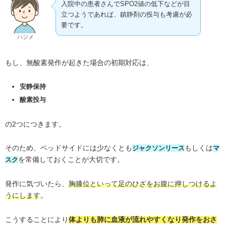
入院中の患者さんでSPO2値の低下などが目
立つようであれば、鎮静剤の投与も考慮が必
要です。
ハジメ
もし、無酸素発作が起きた場合の初期対応は、
安静保持
酸素投与
の2つにつきます。
そのため、ベッドサイドには少なくとも
もしくは
ジャクソンリース
マ
を常備しておくことが大切です。
スク
発作に気づいたら、
胸膝位といって足のひざをお腹に押しつけるよ
。
うにします
こうすることにより
体よりも肺に血液が流れやすくなり発作をおさ