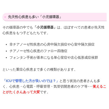
先天性心疾患も多い「小児循環器」
その循環器の中でも
は、ほぼすべての患者が先天性
「小児循環器」
心疾患をもつ子どもたちです。
非チアノーゼ性疾患の心房中隔欠損症や心室中隔欠損症
チアノーゼ性心疾患のファロー四徴症
フォンタン手術が基本になる単心室症や左心低形成症候群
といった重症心疾患まで多くの種類があります。
と思う状況の患者さんも多
「ICUで管理した方が良いのでは？」
く、心疾患・心電図・呼吸管理・気管切開患者のケア等･･･
覚えるこ
です。
とがたくさんあって大変