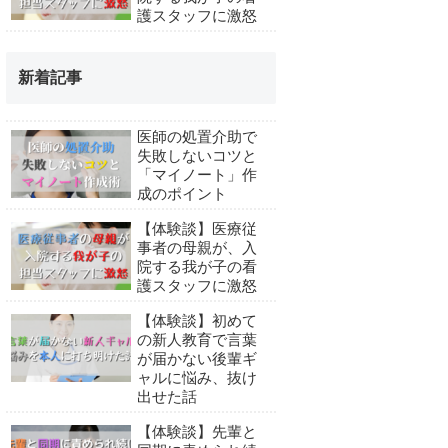
護スタッフに激怒
新着記事
医師の処置介助で
失敗しないコツと
「マイノート」作
成のポイント
【体験談】医療従
事者の母親が、入
院する我が子の看
護スタッフに激怒
【体験談】初めて
の新人教育で言葉
が届かない後輩ギ
ャルに悩み、抜け
出せた話
【体験談】先輩と