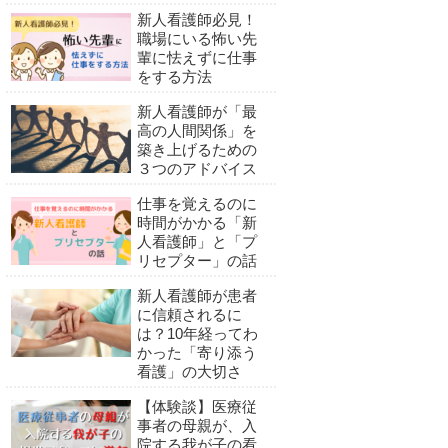
新人看護師必見！
職場にいる怖い先
輩に怯えずに仕事
をする方法
新人看護師が「最
高の人間関係」を
築き上げるための
３つのアドバイス
仕事を覚えるのに
時間がかかる「新
人看護師」と「プ
リセプター」の話
新人看護師が患者
に信頼されるに
は？10年経ってわ
かった「寄り添う
看護」の大切さ
【体験談】医療従
事者の母親が、入
院する我が子の看