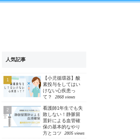
人気記事
【小児循環器】酸
素投与をしてはい
けない心疾患っ
て？
2868 views
看護師1年生でも失
敗しない！静脈留
置針による血管確
保の基本的なやり
方とコツ
2805 views