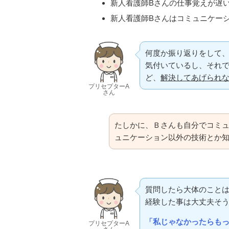
新人看護師Bさんの仕事覚えが遅
新人看護師Bさんはコミュニケー
何度か振り返りをして
気付いているし、それ
ど、
解決してあげられ
プリセプターA
さん
たしかに、Ｂさんも自分でコミ
ュニケーション以外の技術とか
質問したら大体のこと
経験した事は大丈夫そ
「私じゃなかったらも
プリセプターA