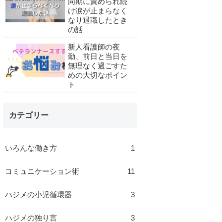
同期に責められ続
け涙が止まらなく
なり退職したとき
の話
新人看護師の夜
勤、前日と当日を
無理なく過ごすた
めの大切なポイン
ト
カテゴリー
いろんな働き方
1
コミュニケーション術
11
ハジメの小児循環器
3
ハジメの独り言
3