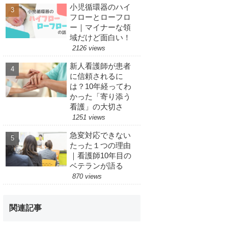
小児循環器のハイ
フローとローフロ
ー｜マイナーな領
域だけど面白い！
2126 views
新人看護師が患者
に信頼されるに
は？10年経ってわ
かった「寄り添う
看護」の大切さ
1251 views
急変対応できない
たった１つの理由
｜看護師10年目の
ベテランが語る
870 views
関連記事